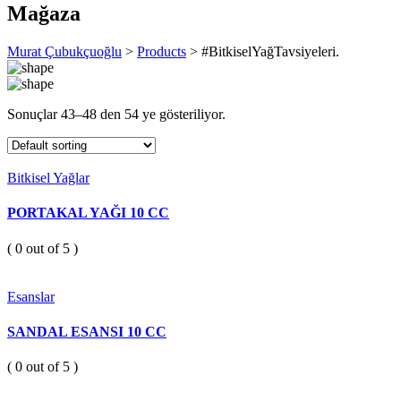
Mağaza
Murat Çubukçuoğlu
>
Products
>
#BitkiselYağTavsiyeleri.
Sonuçlar
43
–
48
den
54
ye gösteriliyor.
Bitkisel Yağlar
PORTAKAL YAĞI 10 CC
( 0 out of 5 )
Esanslar
SANDAL ESANSI 10 CC
( 0 out of 5 )