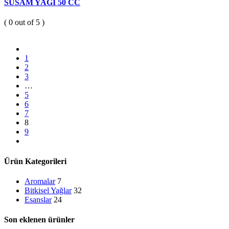
SUSAM YAĞI 50 CC
( 0 out of 5 )
1
2
3
…
5
6
7
8
9
Ürün Kategorileri
Aromalar
7
Bitkisel Yağlar
32
Esanslar
24
Son eklenen ürünler